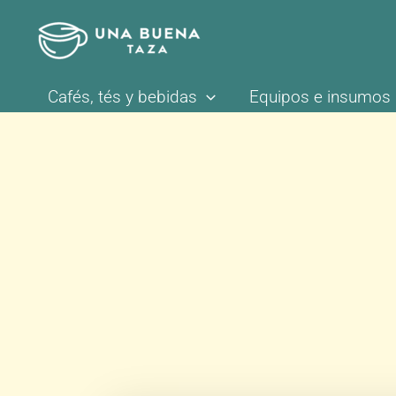
Ir
al
contenido
Cafés, tés y bebidas
Equipos e insumos