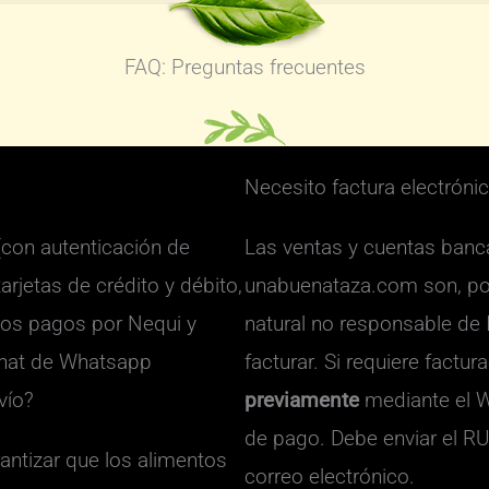
FAQ: Preguntas frecuentes
Necesito factura electróni
(con autenticación de
Las ventas y cuentas banca
arjetas de crédito y débito,
unabuenataza.com son, por
os pagos por Nequi y
natural no responsable de 
 chat de Whatsapp
facturar. Si requiere factur
vío?
previamente
mediante el 
de pago. Debe enviar el R
antizar que los alimentos
correo electrónico.