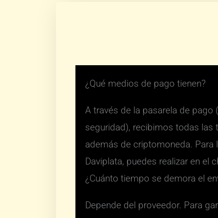
¿Qué medios de pago tienen?
A través de la pasarela de pago 
seguridad), recibimos todas las t
además de criptomoneda. Para l
Daviplata, puedes realizar en el
¿Cuánto tiempo se demora el en
Depende del proveedor. Para gar