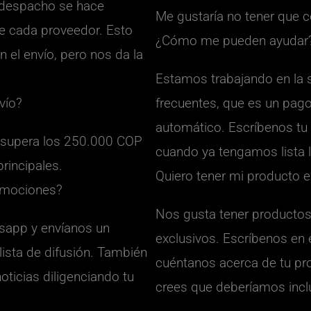
l despacho se hace
Me gustaría no tener que
e cada proveedor. Esto
¿Cómo me pueden ayudar
 el envío, pero nos da la
Estamos trabajando en la s
vío?
frecuentes, que es un pag
automático. Escríbenos tu 
a supera los 250.000 COP
cuando ya tengamos lista l
rincipales.
Quiero tener mi producto 
omociones?
Nos gusta tener productos 
sapp y envíanos un
exclusivos. Escríbenos en 
lista de difusión. También
cuéntanos acerca de tu pr
noticias diligenciando tu
crees que deberíamos inclui