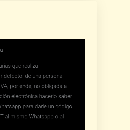
ca
rias que realiza
 defecto, de una persona
IVA, por ende, no obligada a
ación electrónica hacerlo saber
Whatsapp para darle un código
UT al mismo Whatsapp o al