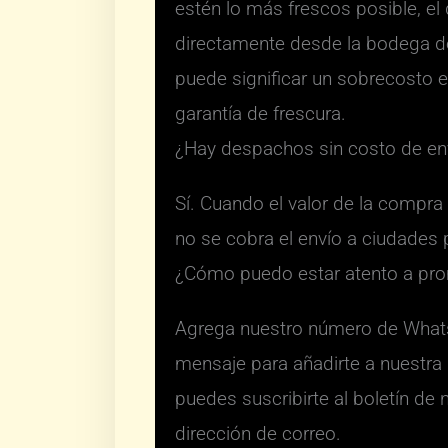
estén lo más frescos posible, e
directamente desde la bodega d
puede significar un sobrecosto en
garantía de frescura.
¿Hay despachos sin costo de en
Sí. Cuando el valor de la compr
no se cobra el envío a ciudades p
¿Cómo puedo estar atento a pr
Agrega nuestro número de What
mensaje para añadirte a nuestra 
puedes suscribirte al boletín de 
dirección de correo.