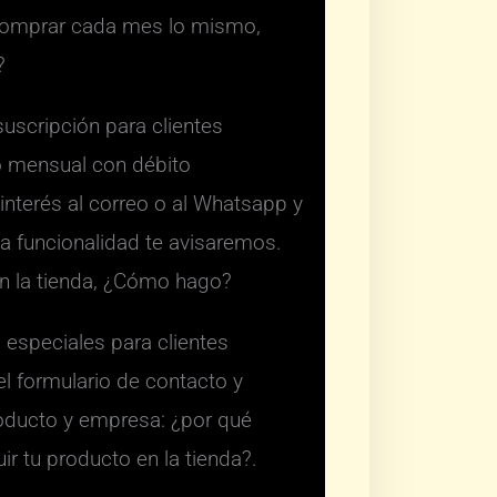
 comprar cada mes lo mismo,
?
uscripción para clientes
o mensual con débito
interés al correo o al Whatsapp y
a funcionalidad te avisaremos.
en la tienda, ¿Cómo hago?
especiales para clientes
el formulario de contacto y
oducto y empresa: ¿por qué
r tu producto en la tienda?.