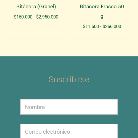
Bitácora (Granel)
Bitácora Frasco 50
g
Rango
$
160.000
-
$
2.950.000
de
Rango
$
11.500
-
$
266.000
precios:
de
desde
precios:
$160.000
desde
hasta
$11.500
$2.950.000
hasta
$266.00
Suscribirse
*
N
E
o
m
m
a
b
i
E
r
l
m
e
*