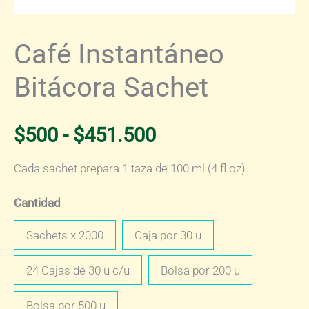
Café Instantáneo
Bitácora Sachet
Rango
$
500
-
$
451.500
de
Cada sachet prepara 1 taza de 100 ml (4 fl oz).
precios:
Cantidad
Sachets x 2000
Caja por 30 u
desde
24 Cajas de 30 u c/u
Bolsa por 200 u
$500
Bolsa por 500 u