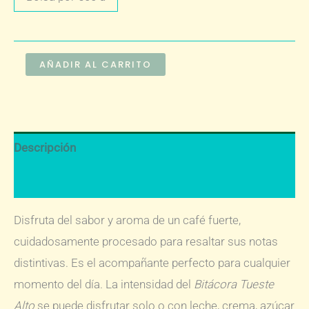
hasta
$451.500
Café
AÑADIR AL CARRITO
Instantáneo
Bitácora
Sachet
Descripción
cantidad
Información adicional
Disfruta del sabor y aroma de un café fuerte,
cuidadosamente procesado para resaltar sus notas
distintivas. Es el acompañante perfecto para cualquier
momento del día. La intensidad del
Bitácora Tueste
Alto
se puede disfrutar solo o con leche, crema, azúcar