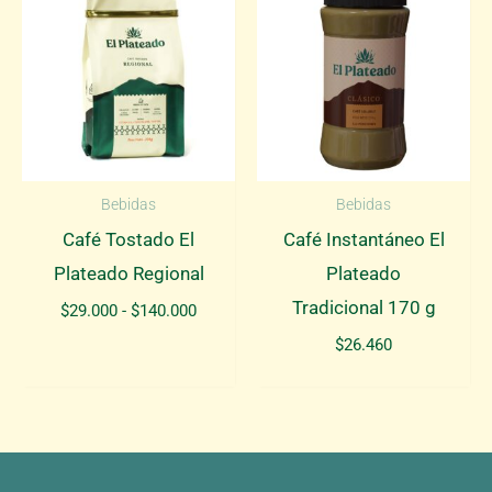
Bebidas
Bebidas
Café Tostado El
Café Instantáneo El
Plateado Regional
Plateado
Tradicional 170 g
Rango
$
29.000
-
$
140.000
de
$
26.460
precios:
desde
$29.000
hasta
$140.000