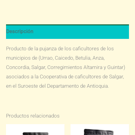
Instantáneo
El
Plateado
Premium
Descripción
50
g
Producto de la pujanza de los caficultores de los
cantidad
municipios de (Urrao, Caicedo, Betulia, Anza,
Concordia, Salgar, Corregimientos Altamira y Guintar)
asociados a la Cooperativa de caficultores de Salgar,
en el Suroeste del Departamento de Antioquia.
Productos relacionados