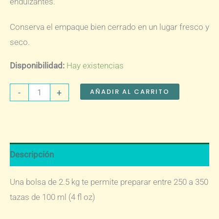
endulzantes.
Conserva el empaque bien cerrado en un lugar fresco y
seco.
Disponibilidad:
Hay existencias
Café
AÑADIR AL CARRITO
-
+
Tostado
Bitácora
2500
g
Descripción
cantidad
Una bolsa de 2.5 kg te permite preparar entre 250 a 350
tazas de 100 ml (4 fl oz)