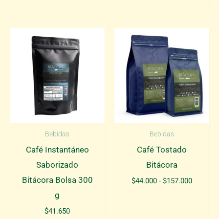
precios:
desde
$75.000
hasta
$744.750
Bebidas
Bebidas
Café Instantáneo
Café Tostado
Saborizado
Bitácora
Bitácora Bolsa 300
Rango
$
44.000
-
$
157.000
de
g
precios:
desde
$
41.650
$44.000