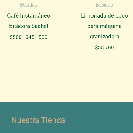
Bebidas
Bebidas
Café Instantáneo
Limonada de coco
Bitácora Sachet
para máquina
granizadora
Rango
$
500
-
$
451.500
de
$
38.700
precios:
desde
$500
hasta
$451.500
Nuestra Tienda