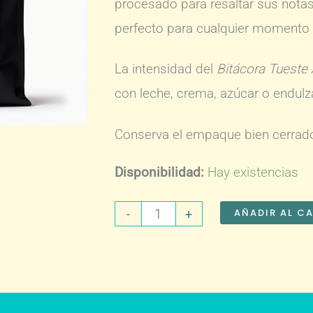
procesado para resaltar sus notas
perfecto para cualquier momento d
La intensidad del
Bitácora Tueste 
con leche, crema, azúcar o endulz
Conserva el empaque bien cerrado
Disponibilidad:
Hay existencias
Café
AÑADIR AL C
-
+
Tostado
Bitácora
2.5
kg