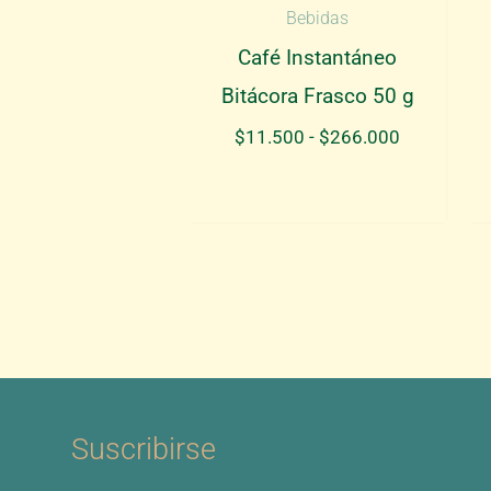
Bebidas
Café Instantáneo
Bitácora Frasco 50 g
Rango
$
11.500
-
$
266.000
de
precios:
desde
$11.500
hasta
$266.000
Suscribirse