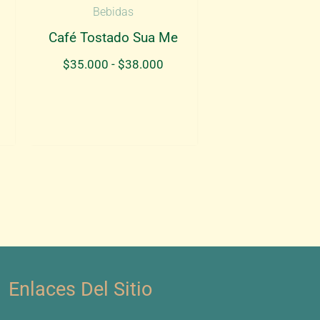
Bebidas
Café Tostado Sua Me
Rango
$
35.000
-
$
38.000
de
precios:
desde
$35.000
hasta
$38.000
Enlaces Del Sitio