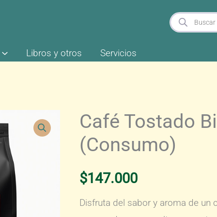
Búsqueda
de
productos
Libros y otros
Servicios
Café Tostado Bi
(Consumo)
$
147.000
Disfruta del sabor y aroma de un 