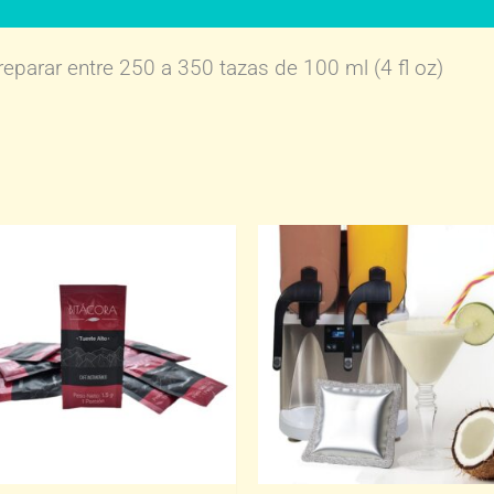
(Consumo)
reparar entre 250 a 350 tazas de 100 ml (4 fl oz)
cantidad