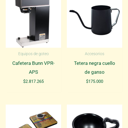
Equipos de goteo
Accesorios
Cafetera Bunn VPR-
Tetera negra cuello
APS
de ganso
$
2.817.265
$
175.000