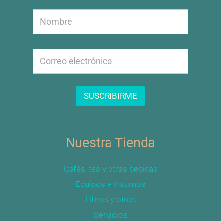
E
N
m
o
a
m
i
b
l
E
r
E
m
e
m
a
a
i
i
l
SUSCRIBIRME
l
*
E
m
a
Nuestra Tienda
i
l
Cafés, tés y otras bebidas
Equipos e insumos
Libros y otros
Servicios