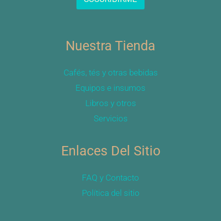
e
*
E
m
a
Nuestra Tienda
i
l
*
Cafés, tés y otras bebidas
Equipos e insumos
Libros y otros
Servicios
Enlaces Del Sitio
FAQ y Contacto
Política del sitio