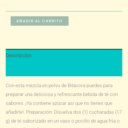
Té
AÑADIR AL CARRITO
Saborizado
Bitácora
Bolsa
Descripción
300
g
Información adicional
cantidad
Con esta mezcla en polvo de Bitácora puedes para
preparar una deliciosa y refrescante bebida de té con
sabores. ¡Ya contiene azúcar así que no tienes que
añadirle!. Preparación: Disuelva dos (1) cucharadas (17
g) de té saborizado en un vaso o pocillo de agua fría o