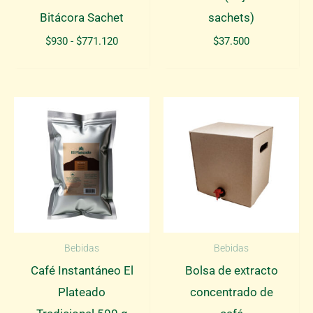
Bitácora Sachet
sachets)
Rango
$
930
-
$
771.120
$
37.500
de
precios:
desde
$930
hasta
$771.120
Bebidas
Bebidas
Café Instantáneo El
Bolsa de extracto
Plateado
concentrado de