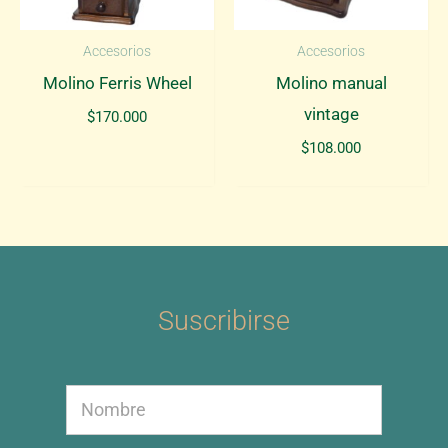
Accesorios
Accesorios
Molino Ferris Wheel
Molino manual
vintage
$
170.000
$
108.000
Suscribirse
N
N
o
o
m
m
b