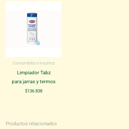
ganso
cantidad
Consumibles e insumos
Limpiador Tabz
para jarras y termos
$
136.838
Productos relacionados