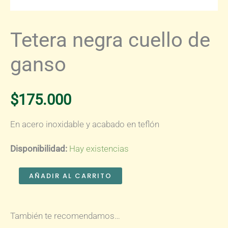
Tetera negra cuello de
ganso
$
175.000
En acero inoxidable y acabado en teflón
Disponibilidad:
Hay existencias
Tetera
AÑADIR AL CARRITO
negra
cuello
También te recomendamos…
de