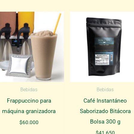
Bebidas
Bebidas
Frappuccino para
Café Instantáneo
máquina granizadora
Saborizado Bitácora
Bolsa 300 g
$
60.000
$
41.650