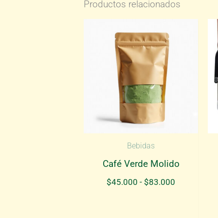
Productos relacionados
Bebidas
Café Verde Molido
Rango
$
45.000
-
$
83.000
de
precios:
desde