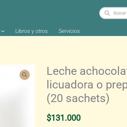
Búsqueda
de
productos
Libros y otros
Servicios
Leche achocola
licuadora o prep
(20 sachets)
$
131.000